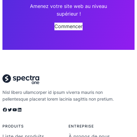
Amenez votre site web au niveau
supérieur !
Commencer
Nisl libero ullamcorper id ipsum viverra mauris non
pellentesque placerat lorem lacinia sagittis non pretium.
Facebook
Twitter
YouTube
LinkedIn
PRODUITS
ENTREPRISE
Liste des produits
À propos de nous